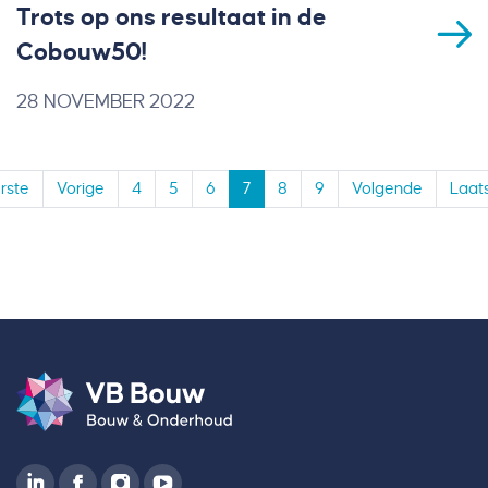
Trots op ons resultaat in de
Cobouw50!
28 NOVEMBER 2022
rste
Vorige
4
5
6
7
8
9
Volgende
Laat