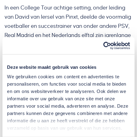
In een College Tour achtige setting, onder leiding
van David van Iersel van Pinxt, deelde de voormalig
voetballer en succestrainer van onder andere PSV,
Real Madrid en het Nederlands elftal zijn jarenlange
ervaringen en de overeenkomsten tussen topsport
en ondernemen met ons.
Deze website maakt gebruik van cookies
We kijken terug op een inspirerende middag en
bedanken Guus, het Parktheater, en alle
We gebruiken cookies om content en advertenties te
personaliseren, om functies voor social media te bieden
deelnemende collega’s voor de mooie gesprekken
en om ons websiteverkeer te analyseren. Ook delen we
en de vele positieve reacties!
informatie over uw gebruik van onze site met onze
partners voor social media, adverteren en analyse. Deze
partners kunnen deze gegevens combineren met andere
informatie die u aan ze heeft verstrekt of die ze hebben
verzameld op basis van uw gebruik van hun services.