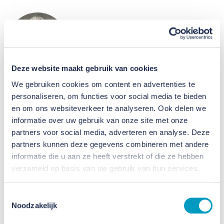
Deze website maakt gebruik van cookies
We gebruiken cookies om content en advertenties te
We zijn er trots op om een
personaliseren, om functies voor social media te bieden
en om ons websiteverkeer te analyseren. Ook delen we
onderdeel te zijn van de
informatie over uw gebruik van onze site met onze
ontwikkeling van deze centrale
partners voor social media, adverteren en analyse. Deze
partners kunnen deze gegevens combineren met andere
locatie in Teteringen.
informatie die u aan ze heeft verstrekt of die ze hebben
verzameld op basis van uw gebruik van hun services.
Jeroen de Bekker, Groepsdirecteur Bouwen
Toestemmingsselectie
Noodzakelijk
Over de Scheperij