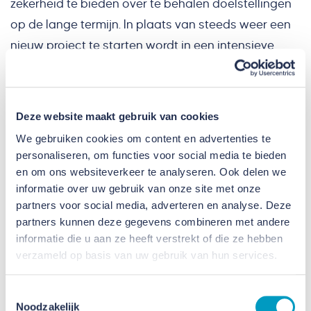
zekerheid te bieden over te behalen doelstellingen
op de lange termijn. In plaats van steeds weer een
nieuw project te starten wordt in een intensieve
samenwerking met de opdrachtgever Tiwos en
vaste ketenpartners meerdere projecten opgepakt:
terwijl het ene project in uitvoering is, worden de
Deze website maakt gebruik van cookies
volgende projecten alweer voorbereid.
We gebruiken cookies om content en advertenties te
personaliseren, om functies voor social media te bieden
Gedurende het project wordt elke dag gestart aan
en om ons websiteverkeer te analyseren. Ook delen we
een nieuwe woning en wordt elke dag een woning
informatie over uw gebruik van onze site met onze
opgeleverd. Op deze manier is naar verwachting de
partners voor social media, adverteren en analyse. Deze
partners kunnen deze gegevens combineren met andere
gehele wijk eind 2024 verduurzaamd en
informatie die u aan ze heeft verstrekt of die ze hebben
gerenoveerd.
verzameld op basis van uw gebruik van hun services.
Toestemmingsselectie
Noodzakelijk