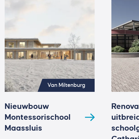
Van Miltenburg
Nieuwbouw
Renova
Montessorischool
uitbrei
Maassluis
school
Cathar