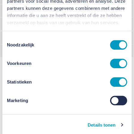
partners voor social media, adverteren en analyse. Deze
partners kunnen deze gegevens combineren met andere
Opdrachtgever
KPO Roosendaal
informatie die u aan ze heeft verstrekt of die ze hebben
verzameld op basis van uw gebruik van hun services.
Programma
Nieuwbouw schoolgebouw
Architect
Rienks Architects
Toestemmingsselectie
Noodzakelijk
Adviseur
HEVO
Voorkeuren
Statistieken
Marketing
Details tonen