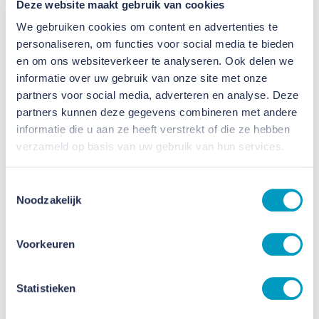
Deze website maakt gebruik van cookies
persoonlijke versus collectieve doelen en
We gebruiken cookies om content en advertenties te
verbinding. Wilco:
“Of het nou om bergbeklimmen
personaliseren, om functies voor social media te bieden
gaat, of een onderneming runnen, uiteindelijk gaat
en om ons websiteverkeer te analyseren. Ook delen we
het om de mens.”
Een invalshoek die ook voor VB
informatie over uw gebruik van onze site met onze
partners voor social media, adverteren en analyse. Deze
Groep heel relevant is en nauw aansluit bij onze
partners kunnen deze gegevens combineren met andere
kernwaarden.
informatie die u aan ze heeft verstrekt of die ze hebben
verzameld op basis van uw gebruik van hun services.
We kijken terug op een inspirerende middag en
bedanken Wilco van Rooijen voor zijn
Toestemmingsselectie
indrukwekkende verhalen en alle deelnemende
Noodzakelijk
collega’s voor hun waardevolle bijdrages en
positieve reacties!
Voorkeuren
Statistieken