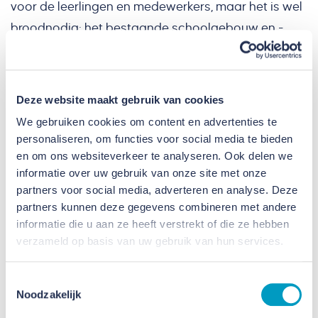
voor de leerlingen en medewerkers, maar het is wel
broodnodig; het bestaande schoolgebouw en -
terrein waren gewoonweg niet meer van deze tijd”,
vertelt Vera Martens.
Deze website maakt gebruik van cookies
Jeroen de Bekker vervolgt: “Het bestaande pand
We gebruiken cookies om content en advertenties te
personaliseren, om functies voor social media te bieden
was meer dan 40 jaar oud en dringend aan
en om ons websiteverkeer te analyseren. Ook delen we
vervanging toe. Het vervangende complex wordt
informatie over uw gebruik van onze site met onze
duurzaam en van alle moderne gemakken voorzien.
partners voor social media, adverteren en analyse. Deze
De school is hiermee weer klaar voor de toekomst.
partners kunnen deze gegevens combineren met andere
informatie die u aan ze heeft verstrekt of die ze hebben
Door de hevige regenval van de afgelopen weken
verzameld op basis van uw gebruik van hun services.
lagen de werkzaamheden onverhoopt tijdelijk stil,
waardoor we hadden verwacht al iets verder
Toestemmingsselectie
gevorderd te zijn.”
Noodzakelijk