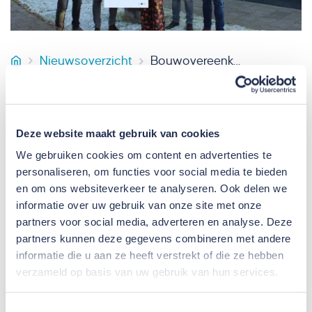
Nieuwsoverzicht
Bouwovereenkomst Markiezaten getekend
VB Bouw
21 DECEMBER 2022
Afgelopen week hebben VB Bouw en installateur
Deze website maakt gebruik van cookies
BINK Groep een overeenkomst gesloten met
We gebruiken cookies om content en advertenties te
personaliseren, om functies voor social media te bieden
zorgorganisatie S&L Zorg om de nieuwe
en om ons websiteverkeer te analyseren. Ook delen we
woonlocatie in Bergen op Zoom te gaan bouwen.
informatie over uw gebruik van onze site met onze
partners voor social media, adverteren en analyse. Deze
Op 16 december tekenden Jeroen de Bekker van VB
partners kunnen deze gegevens combineren met andere
informatie die u aan ze heeft verstrekt of die ze hebben
Bouw, Ralph Bink van BINK Groep en Vera Hersbach
verzameld op basis van uw gebruik van hun services.
van S&L Zorg de bouwovereenkomst.
"We kijken
ernaar uit om op deze mooie locatie een fijn thuis
Toestemmingsselectie