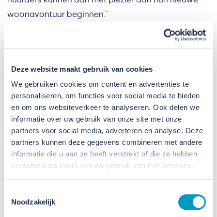
woonavontuur beginnen.”
Samen bouwen is samen vieren:
ook met omwonenden
Deze website maakt gebruik van cookies
De buurtbewoners zijn ook betrokken bij het project.
We gebruiken cookies om content en advertenties te
personaliseren, om functies voor social media te bieden
Ruud van den Boom: “Samen bouwen is samen
en om ons websiteverkeer te analyseren. Ook delen we
vieren. Dat doe je niet alleen met partners en de
informatie over uw gebruik van onze site met onze
gemeente, maar belangrijker nog; ook met
partners voor social media, adverteren en analyse. Deze
omwonenden. Bij bouwwerkzaamheden kan er
partners kunnen deze gegevens combineren met andere
informatie die u aan ze heeft verstrekt of die ze hebben
namelijk overlast ontstaan. Vanzelfsprekend
verzameld op basis van uw gebruik van hun services.
proberen we dit zoveel mogelijk te beperken. We zijn
de omwonenden dankbaar om samen te kunnen
Toestemmingsselectie
bouwen aan deze fijne wijk. Om die reden hebben
Noodzakelijk
hebben onze collega’s van Woonkwartier samen