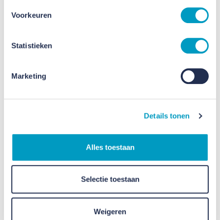
met onze partner VB Bouw een heerlijke
Voorkeuren
chocoladeattentie bij alle direct omwonenden
afgegeven. Immers fijn wonen gaat verder dan
Statistieken
alleen je eigen woning.”
Marketing
Details tonen
Alles toestaan
Selectie toestaan
Weigeren