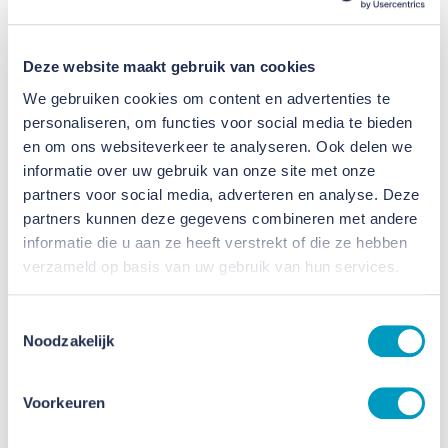
afgegeven door Netwerk Conceptueel Bouwen.
Deze website maakt gebruik van cookies
Maximale duurzaamheid
We gebruiken cookies om content en advertenties te
personaliseren, om functies voor social media te bieden
Onze VB ID woonconcepten zijn volledig gericht op
en om ons websiteverkeer te analyseren. Ook delen we
de toekomst. Ze voldoen aan de huidige
informatie over uw gebruik van onze site met onze
regelgeving en zijn indien gewenst op specifieke
partners voor social media, adverteren en analyse. Deze
partners kunnen deze gegevens combineren met andere
onderdelen aan te passen. Wanneer een
informatie die u aan ze heeft verstrekt of die ze hebben
woningcorporatie maximaal wil inzetten op
verzameld op basis van uw gebruik van hun services.
duurzaamheid, is het gebruik van een houten casco
een logische keuze. Daarom is de VB Gezinswoning
Toestemmingsselectie
ook beschikbaar vanuit onze ecolijn.Binnen de
Noodzakelijk
ecolijn maken wij gebruik van een prefab modulair
woningconcept op basis van houtbouw. Dit doen
Voorkeuren
we in samenwerking met Emergo, specialist in deze